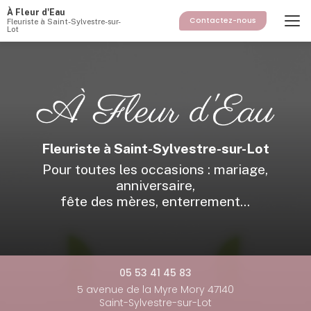
Aller
À Fleur d'Eau
au
Contactez-nous
Fleuriste à Saint-Sylvestre-sur-
Lot
contenu
principal
Fleuriste à Saint-Sylvestre-sur-Lot
Pour toutes les occasions : mariage,
anniversaire,
fête des mères, enterrement...
05 53 41 45 83
5 avenue de la Myre Mory 47140
Saint-Sylvestre-sur-Lot