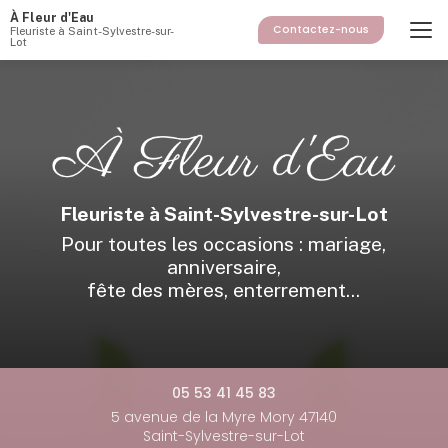
Aller
À Fleur d'Eau
au
Contactez-nous
Fleuriste à Saint-Sylvestre-sur-
Lot
contenu
principal
Fleuriste à Saint-Sylvestre-sur-Lot
Pour toutes les occasions : mariage,
anniversaire,
fête des mères, enterrement...
05 53 41 45 83
5 avenue de la Myre Mory 47140
Saint-Sylvestre-sur-Lot