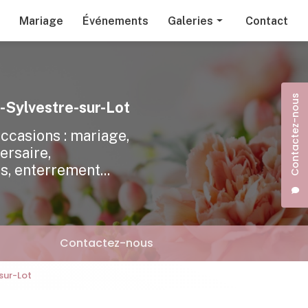
Mariage
Événements
Galeries
Contact
Fleurs et plantes
Mariage
Contactez-nous
Événements
t-Sylvestre-sur-Lot
occasions : mariage,
ersaire,
s, enterrement...
Contactez-nous
sur-Lot