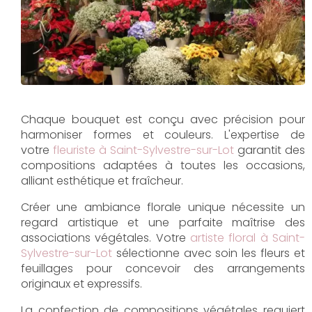
Chaque bouquet est conçu avec précision pour
harmoniser formes et couleurs. L'expertise de
votre
fleuriste à Saint-Sylvestre-sur-Lot
garantit des
compositions adaptées à toutes les occasions,
alliant esthétique et fraîcheur.
Créer une ambiance florale unique nécessite un
regard artistique et une parfaite maîtrise des
associations végétales. Votre
artiste floral à Saint-
Sylvestre-sur-Lot
sélectionne avec soin les fleurs et
feuillages pour concevoir des arrangements
originaux et expressifs.
La confection de compositions végétales requiert