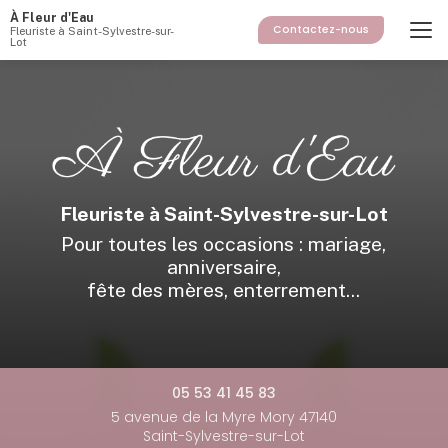
Aller
À Fleur d'Eau
au
Contactez-nous
Fleuriste à Saint-Sylvestre-sur-
Lot
contenu
principal
Fleuriste à Saint-Sylvestre-sur-Lot
Pour toutes les occasions : mariage,
anniversaire,
fête des mères, enterrement...
05 53 41 45 83
5 avenue de la Myre Mory 47140
Saint-Sylvestre-sur-Lot