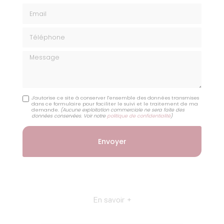
Email
Téléphone
Message
J'autorise ce site à conserver l'ensemble des données transmises
dans ce formulaire pour faciliter le suivi et le traitement de ma
demande.
(Aucune exploitation commerciale ne sera faite des
données conservées. Voir notre
politique de confidentialité
)
En savoir +