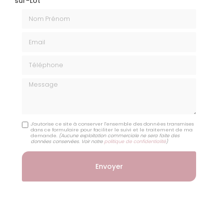
sur-Lot
Nom Prénom
Email
Téléphone
Message
J'autorise ce site à conserver l'ensemble des données transmises
dans ce formulaire pour faciliter le suivi et le traitement de ma
demande.
(Aucune exploitation commerciale ne sera faite des
données conservées. Voir notre
politique de confidentialité
)