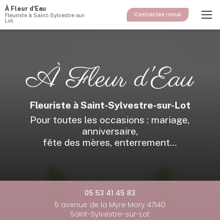
Aller
À Fleur d'Eau
au
Contactez-nous
Fleuriste à Saint-Sylvestre-sur-
Lot
contenu
principal
Fleuriste à Saint-Sylvestre-sur-Lot
Pour toutes les occasions : mariage,
anniversaire,
fête des mères, enterrement...
05 53 41 45 83
5 avenue de la Myre Mory 47140
Saint-Sylvestre-sur-Lot