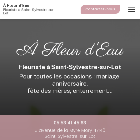
Aller
À Fleur d'Eau
au
Contactez-nous
Fleuriste à Saint-Sylvestre-sur-
Lot
contenu
principal
Fleuriste à Saint-Sylvestre-sur-Lot
Pour toutes les occasions : mariage,
anniversaire,
fête des mères, enterrement...
05 53 41 45 83
5 avenue de la Myre Mory 47140
Saint-Sylvestre-sur-Lot