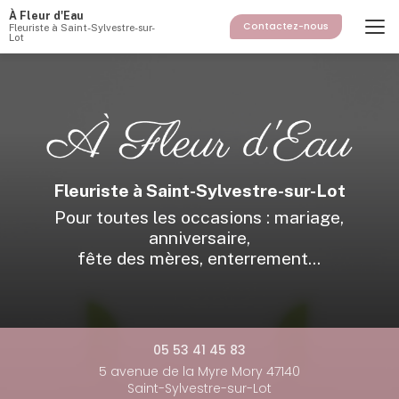
Aller
À Fleur d'Eau
au
Contactez-nous
Fleuriste à Saint-Sylvestre-sur-
Lot
contenu
principal
Fleuriste à Saint-Sylvestre-sur-Lot
Pour toutes les occasions : mariage,
anniversaire,
fête des mères, enterrement...
05 53 41 45 83
5 avenue de la Myre Mory 47140
Saint-Sylvestre-sur-Lot