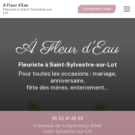
Aller
À Fleur d'Eau
au
Contactez-nous
Fleuriste à Saint-Sylvestre-sur-
Lot
contenu
principal
Fleuriste à Saint-Sylvestre-sur-Lot
Pour toutes les occasions : mariage,
anniversaire,
fête des mères, enterrement...
05 53 41 45 83
5 avenue de la Myre Mory 47140
Saint-Sylvestre-sur-Lot